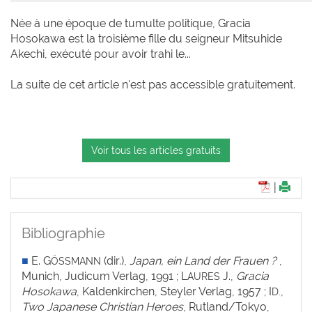
Née à une époque de tumulte politique, Gracia
Hosokawa est la troisième fille du seigneur Mitsuhide
Akechi, exécuté pour avoir trahi le...
La suite de cet article n'est pas accessible gratuitement.
Voir tous les articles gratuits
|
Bibliographie
■
E. G
(dir.),
Japan, ein Land der Frauen ?
,
ÖSSMANN
Munich, Judicum Verlag, 1991 ; L
J.,
Gracia
AURES
Hosokawa
, Kaldenkirchen, Steyler Verlag, 1957 ; I
,
D.
Two Japanese Christian Heroes
, Rutland/Tokyo,