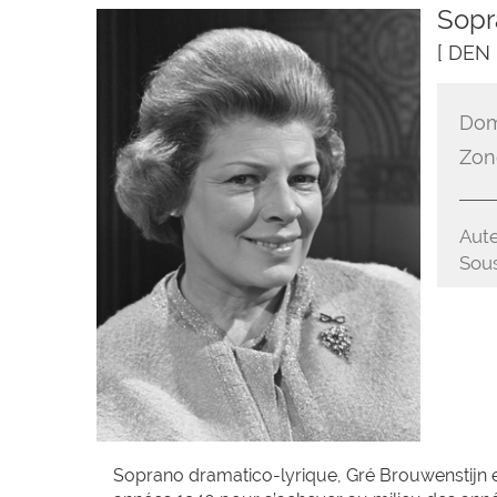
Sopr
[ DEN
Dom
Zon
Aute
Sous
Soprano dramatico-lyrique, Gré Brouwenstijn e