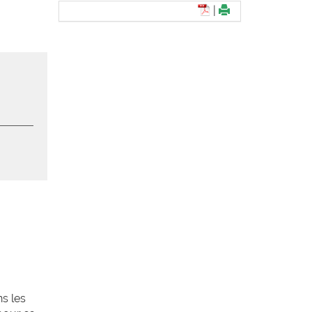
|
s les