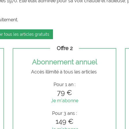
s 1970. Elle était admirée pour sa voix chaude et radieuse, 
uitement.
ir tous les articles gratuits
Offre 2
Abonnement annuel
Accès illimité à tous les articles
Pour 1 an :
79 €
Je m'abonne
Pour 3 ans :
149 €