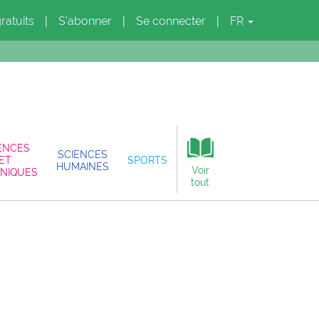
gratuits
S'abonner
Se connecter
FR
|
|
|
ENCES
SCIENCES
ET
SPORTS
HUMAINES
Voir
NIQUES
tout