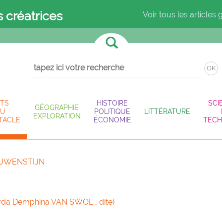
s créatrices
Voir tous les articles 
OK
TS
HISTOIRE
SCI
GÉOGRAPHIE
U
POLITIQUE
LITTÉRATURE
EXPLORATION
TACLE
ÉCONOMIE
TECH
OUWENSTIJN
rda Demphina VAN SWOL , dite)