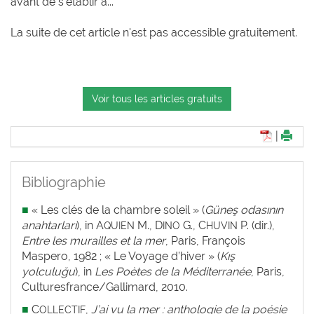
avant de s’établir à...
La suite de cet article n'est pas accessible gratuitement.
Voir tous les articles gratuits
|
Bibliographie
■
« Les clés de la chambre soleil »
(
Güneş odasının
anahtarları
), in A
M., D
G., C
P. (dir.),
QUIEN
INO
HUVIN
Entre les murailles et la mer
, Paris, François
Maspero, 1982 ; « Le Voyage d’hiver » (
Kış
yolculuğu
), in
Les Poètes de la Méditerranée
, Paris,
Culturesfrance/Gallimard, 2010.
■
C
,
J’ai vu la mer : anthologie de la poésie
OLLECTIF