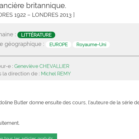
ncière britannique.
DRES 1922 – LONDRES 2013 ]
aine :
LITTÉRATURE
e géographique :
EUROPE
Royaume-Uni
ur-e :
Geneviève CHEVALLIER
 la direction de :
Michel REMY
oline Butler donne ensuite des cours, l’auteure de la série d
uitement.
ir tous les articles gratuits