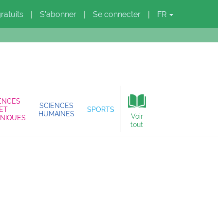
gratuits
S'abonner
Se connecter
FR
|
|
|
ENCES
SCIENCES
ET
SPORTS
HUMAINES
Voir
NIQUES
tout