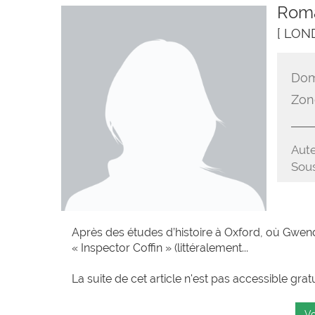
Roma
[ LON
Dom
Zon
Aute
Sous
Après des études d’histoire à Oxford, où Gwend
« Inspector Coffin » (littéralement...
La suite de cet article n'est pas accessible grat
Vo