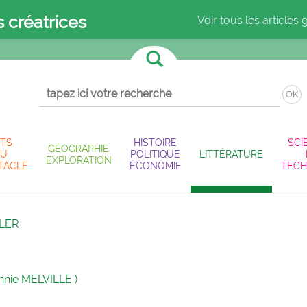
s créatrices
Voir tous les articles 
OK
TS
HISTOIRE
SCI
GÉOGRAPHIE
U
POLITIQUE
LITTÉRATURE
EXPLORATION
TACLE
ÉCONOMIE
TECH
LER
nnie MELVILLE )