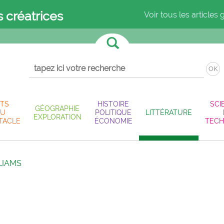
s créatrices
Voir tous les articles 
OK
TS
HISTOIRE
SCI
GÉOGRAPHIE
U
POLITIQUE
LITTÉRATURE
EXPLORATION
TACLE
ÉCONOMIE
TECH
LLIAMS