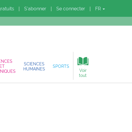
gratuits
S'abonner
Se connecter
FR
|
|
|
ENCES
SCIENCES
ET
SPORTS
HUMAINES
Voir
NIQUES
tout