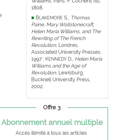
Williams
, Paris, F. Cocheris fils,
1808.
e
■
B
S.,
Thomas
LAKEMORE
Paine, Mary Wollstonecraft,
Helen Maria Williams, and The
Rewriting of
The French
Revolution
, Londres,
Associated University Presses,
1997 ; K
D.,
Helen Maria
ENNEDY
Williams and the Age of
Revolution
, Lewisburg,
Bucknell University Press,
2002.
Offre 3
Abonnement annuel multiple
Accès illimité à tous les articles