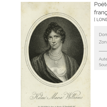
Poét
franç
[ LON
Dom
Zon
Aute
Sous