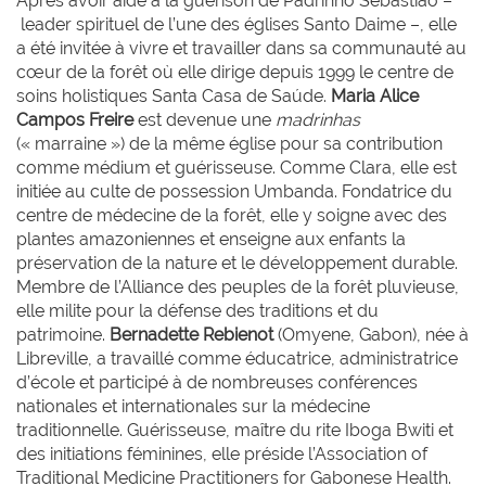
Après avoir aidé à la guérison de Padrinho Sébãstiao –
leader spirituel de l’une des églises Santo Daime –, elle
a été invitée à vivre et travailler dans sa communauté au
cœur de la forêt où elle dirige depuis 1999 le centre de
soins holistiques Santa Casa de Saúde.
Maria Alice
Campos
Freire
est devenue une
madrinhas
(« marraine ») de la même église pour sa contribution
comme médium et guérisseuse. Comme Clara, elle est
initiée au culte de possession Umbanda. Fondatrice du
centre de médecine de la forêt, elle y soigne avec des
plantes amazoniennes et enseigne aux enfants la
préservation de la nature et le développement durable.
Membre de l’Alliance des peuples de la forêt pluvieuse,
elle milite pour la défense des traditions et du
patrimoine.
Bernadette
Rebienot
(Omyene, Gabon), née à
Libreville, a travaillé comme éducatrice, administratrice
d’école et participé à de nombreuses conférences
nationales et internationales sur la médecine
traditionnelle. Guérisseuse, maître du rite Iboga Bwiti et
des initiations féminines, elle préside l’Association of
Traditional Medicine Practitioners for Gabonese Health.