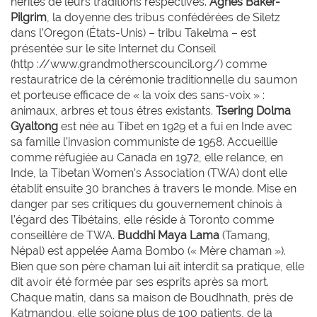
hérités de leurs traditions respectives.
Agnes
Baker-
Pilgrim
, la doyenne des tribus confédérées de Siletz
dans l’Oregon (États-Unis) – tribu Takelma – est
présentée sur le site Internet du Conseil
(http ://www.grandmotherscouncil.org/) comme
restauratrice de la cérémonie traditionnelle du saumon
et porteuse efficace de « la voix des sans-voix » :
animaux, arbres et tous êtres existants.
Tsering
Dolma
Gyaltong
est née au Tibet en 1929 et a fui en Inde avec
sa famille l’invasion communiste de 1958. Accueillie
comme réfugiée au Canada en 1972, elle relance, en
Inde, la Tibetan Women’s Association (TWA) dont elle
établit ensuite 30 branches à travers le monde. Mise en
danger par ses critiques du gouvernement chinois à
l’égard des Tibétains, elle réside à Toronto comme
conseillère de TWA.
Buddhi
Maya Lama
(Tamang,
Népal) est appelée Aama Bombo (« Mère chaman »).
Bien que son père chaman lui ait interdit sa pratique, elle
dit avoir été formée par ses esprits après sa mort.
Chaque matin, dans sa maison de Boudhnath, près de
Katmandou, elle soigne plus de 100 patients, de la