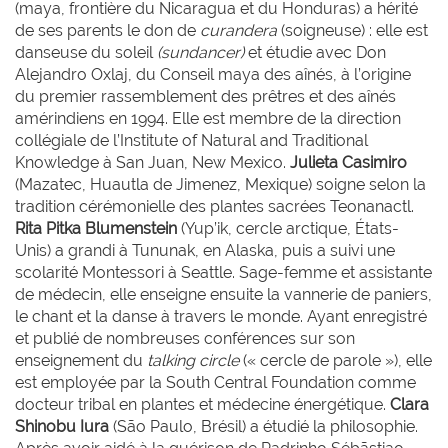
(maya, frontière du Nicaragua et du Honduras) a hérité
de ses parents le don de
curandera
(soigneuse) : elle est
danseuse du soleil
(sundancer)
et étudie avec Don
Alejandro Oxlaj, du Conseil maya des aînés, à l’origine
du premier rassemblement des prêtres et des aînés
amérindiens en 1994. Elle est membre de la direction
collégiale de l’Institute of Natural and Traditional
Knowledge à San Juan, New Mexico.
Julieta
Casimiro
(Mazatec, Huautla de Jimenez, Mexique) soigne selon la
tradition cérémonielle des plantes sacrées Teonanactl.
Rita
Pitka Blumenstein
(Yup’ik, cercle arctique, États-
Unis) a grandi à Tununak, en Alaska, puis a suivi une
scolarité Montessori à Seattle. Sage-femme et assistante
de médecin, elle enseigne ensuite la vannerie de paniers,
le chant et la danse à travers le monde. Ayant enregistré
et publié de nombreuses conférences sur son
enseignement du
talking circle
(« cercle de parole »), elle
est employée par la South Central Foundation comme
docteur tribal en plantes et médecine énergétique.
Clara
Shinobu
Iura
(São Paulo, Brésil) a étudié la philosophie.