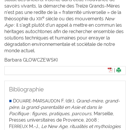
savoirs vivants, la démarche des Treize Grands-Mères
n’est pas une redite de la « fraternité universelle » de la
e
théosophie du
siècle ou des mouvements
New
XIX
Age
: il s’agit plutôt d’un appel à mettre en commun les
héritages autochtones afin de rechercher ensemble des
solutions techniques et humaines pour enrayer la
dégradation environnementale et sociétale de notre
monde actuel.
Barbara G
LOWCZEWSKI
|
Bibliographie
■
D
M
F. (dir.),
Grand-mère, grand-
OUAIRE-
ARSAUDON
père, la grand-parentalité en Asie et dans le
Pacifique : figures, pratiques, parcours
, Marseille,
Presses universitaires de Provence, 2008 ;
F
M.-J.,
Le New Age, ritualités et mythologies
ERREUX