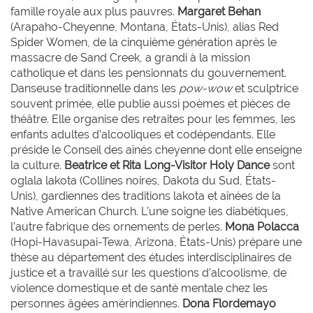
famille royale aux plus pauvres.
Margaret
Behan
(Arapaho-Cheyenne, Montana, États-Unis), alias Red
Spider Women, de la cinquième génération après le
massacre de Sand Creek, a grandi à la mission
catholique et dans les pensionnats du gouvernement.
Danseuse traditionnelle dans les
pow-wow
et sculptrice
souvent primée, elle publie aussi poèmes et pièces de
théâtre. Elle organise des retraites pour les femmes, les
enfants adultes d’alcooliques et codépendants. Elle
préside le Conseil des aînés cheyenne dont elle enseigne
la culture.
Beatrice et Rita
Long-Visitor Holy Dance
sont
oglala lakota (Collines noires, Dakota du Sud, États-
Unis), gardiennes des traditions lakota et aînées de la
Native American Church. L’une soigne les diabétiques,
l’autre fabrique des ornements de perles.
Mona
Polacca
(Hopi-Havasupai-Tewa, Arizona, États-Unis) prépare une
thèse au département des études interdisciplinaires de
justice et a travaillé sur les questions d’alcoolisme, de
violence domestique et de santé mentale chez les
personnes âgées amérindiennes.
Dona
Flordemayo