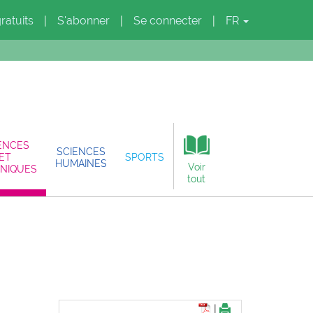
gratuits
S'abonner
Se connecter
FR
|
|
|
ENCES
SCIENCES
ET
SPORTS
HUMAINES
Voir
NIQUES
tout
|