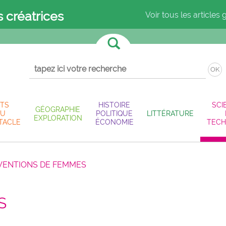
s créatrices
Voir tous les articles 
OK
TS
HISTOIRE
SCI
GÉOGRAPHIE
U
POLITIQUE
LITTÉRATURE
EXPLORATION
TACLE
ÉCONOMIE
TECH
VENTIONS DE FEMMES
S