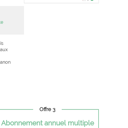
te
is
 aux
canon
Offre 3
Abonnement annuel multiple