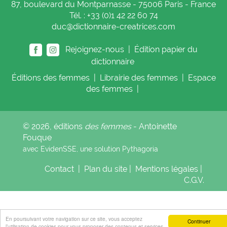
87, boulevard du Montparnasse - 75006 Paris - France
Tél. : +33 (0)1 42 22 60 74
duc@dictionnaire-creatrices.com
Rejoignez-nous |
Édition papier du
dictionnaire
Éditions
des femmes
|
Librairie
des femmes
|
Espace
des femmes
|
© 2026, éditions
des femmes
- Antoinette
Fouque
avec EvidenSSE, une solution
Pythagoria
Contact
|
Plan du site
|
Mentions légales
|
C.G.V.
En poursuivant votre navigation sur ce site, vous acceptez
Continuer
l’utilisation de cookies pour vous proposer des contenus et services