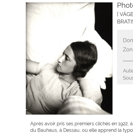
Phot
[ VÁG
BRATI
Dom
Zon
Aute
Sous
Après avoir pris ses premiers clichés en 1922, à 
du Bauhaus, à Dessau, où elle apprend la typog