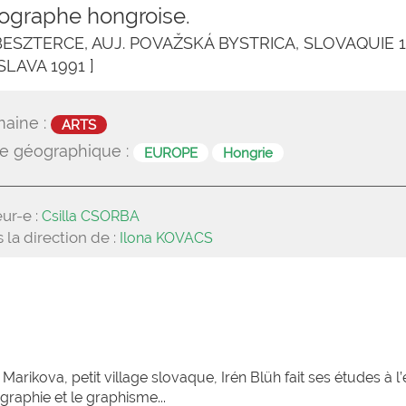
ographe hongroise.
BESZTERCE, AUJ. POVAŽSKÁ BYSTRICA, SLOVAQUIE 1
SLAVA 1991 ]
aine :
ARTS
e géographique :
EUROPE
Hongrie
ur-e :
Csilla CSORBA
 la direction de :
Ilona KOVACS
Marikova, petit village slovaque, Irén Blüh fait ses études à l
raphie et le graphisme...