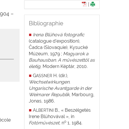
|
904 –
Bibliographie
■
Irena Blühová fotografic
(catalogue d’exposition),
Čadca (Slovaquie), Kysucké
Múzeum, 1979 ;
Magyarok a
Bauhausban. A művészettől as
életig
, Modern Képtár, 2010.
■
G
H. (dir.),
ASSNER
Wechselwirkungen.
Ungarische Avantgarde in der
Weimarer Republik
, Marbourg,
Jonas, 1986.
■
A
B., « Beszélgetés
LBERTINI
Irene Blühovával », in
’école
o
Fotóművészet
, n
1, 1984.