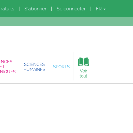
gratuits
S'abonner
Se connecter
FR
|
|
|
ENCES
SCIENCES
ET
SPORTS
HUMAINES
Voir
NIQUES
tout