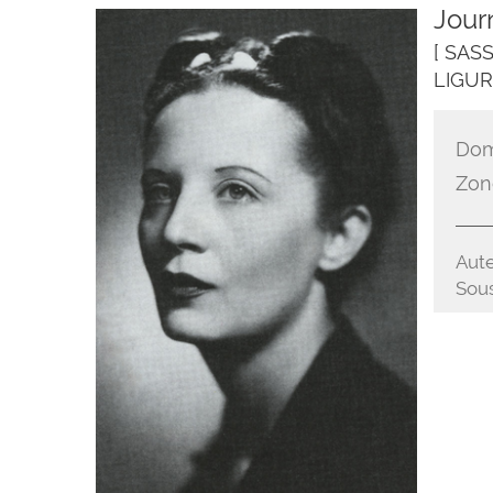
Journ
[ SAS
LIGUR
Dom
Zon
Aute
Sous