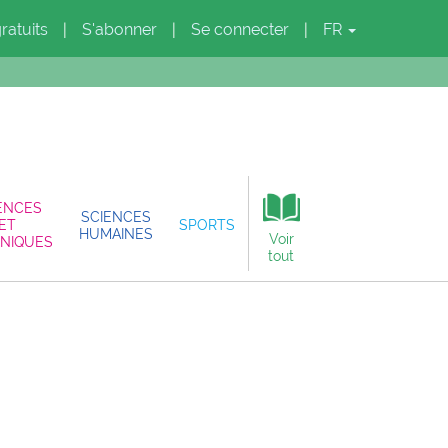
gratuits
S'abonner
Se connecter
FR
|
|
|
ENCES
SCIENCES
ET
SPORTS
HUMAINES
Voir
NIQUES
tout