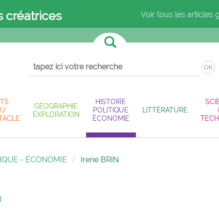
s créatrices
Voir tous les articles 
OK
TS
HISTOIRE
SCI
GÉOGRAPHIE
U
POLITIQUE
LITTÉRATURE
EXPLORATION
TACLE
ÉCONOMIE
TECH
TIQUE - ÉCONOMIE
Irene BRIN
)