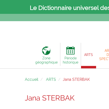
Le Dictionnaire universel de
AR
ARTS
D
Zone
Période
SPEC
géographique
historique
Accueil
ARTS
Jana STERBAK
Jana STERBAK