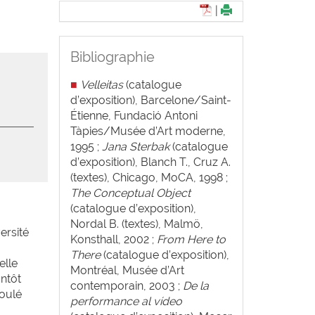
|
Bibliographie
■
Velleitas
(catalogue
d’exposition), Barcelone/Saint-
Étienne, Fundació Antoni
Tàpies/Musée d’Art moderne,
1995 ;
Jana Sterbak
(catalogue
d’exposition), Blanch T., Cruz A.
(textes), Chicago, MoCA, 1998 ;
The Conceptual Object
(catalogue d’exposition),
Nordal B. (textes), Malmö,
ersité
Konsthall, 2002 ;
From Here to
There
(catalogue d’exposition),
elle
Montréal, Musée d’Art
antôt
contemporain, 2003 ;
De la
roulé
performance al vídeo