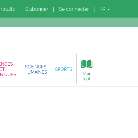
gratuits
S'abonner
Se connecter
FR
|
|
|
ENCES
SCIENCES
ET
SPORTS
HUMAINES
Voir
NIQUES
tout