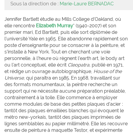
Sous la direction de :
Marie-Laure BERNADAC
Jennifer Bartlett étudie au Mills College d’Oakland, où
elle rencontre
Elizabeth Murray
* (1940-2007) et son
premier mari, Ed Bartlett, puis elle sort diplômée de
l’université Yale en 1965. Elle abandonne rapidement son
poste d’enseignante pour se consacrer à la peinture, et
s’installe à New York. Tout en cherchant une voie
personnelle, à l’heure où règnent l’earth art, le body art
ou l’art conceptuel, elle écrit
Cleopatra
, publié en 1971,
et rédige un ouvrage autobiographique,
House of the
Universe
, qui paraîtra en 1985. En 1968, travaillant sur
des formats monumentaux, la peintre recherche un
support qui ne nécessite aucune préparation préalable,
contrairement à la toile. Elle commence à employer
comme modules de base des petites plaques d’acier :
tantôt des plaques émaillées blanches qui évoquent le
métro new-yorkais, tantôt des plaques imprimées de
lignes semblables au papier millimétré. Elle les recouvre
ensuite de peinture à maquette Testor, et expérimente