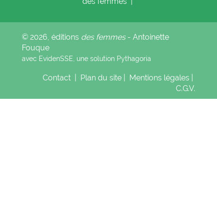
des femmes
|
© 2026, éditions
des femmes
- Antoinette
Fouque
avec EvidenSSE, une solution
Pythagoria
Contact
|
Plan du site
|
Mentions légales
|
C.G.V.