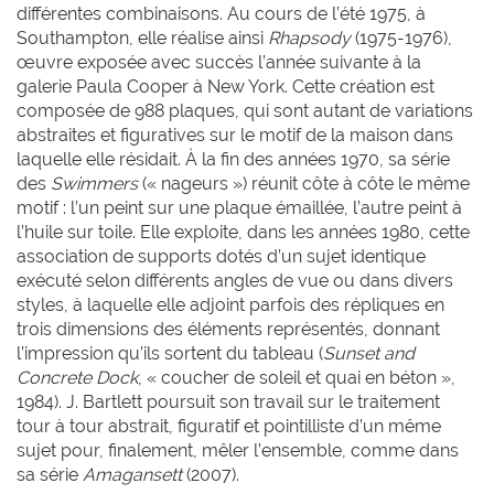
différentes combinaisons. Au cours de l’été 1975, à
Southampton, elle réalise ainsi
Rhapsody
(1975-1976),
œuvre exposée avec succès l’année suivante à la
galerie Paula Cooper à New York. Cette création est
composée de 988 plaques, qui sont autant de variations
abstraites et figuratives sur le motif de la maison dans
laquelle elle résidait. À la fin des années 1970, sa série
des
Swimmers
(« nageurs ») réunit côte à côte le même
motif : l’un peint sur une plaque émaillée, l’autre peint à
l’huile sur toile. Elle exploite, dans les années 1980, cette
association de supports dotés d’un sujet identique
exécuté selon différents angles de vue ou dans divers
styles, à laquelle elle adjoint parfois des répliques en
trois dimensions des éléments représentés, donnant
l’impression qu’ils sortent du tableau (
Sunset and
Concrete Dock
, « coucher de soleil et quai en béton »,
1984). J. Bartlett poursuit son travail sur le traitement
tour à tour abstrait, figuratif et pointilliste d’un même
sujet pour, finalement, mêler l’ensemble, comme dans
sa série
Amagansett
(2007).