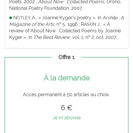
Poets, 2002 ;
About Now : Collected Poems
, Orono,
National Poetry Foundation, 2007.
■
N
A., « Joanne Kyger’s poetry », in
Arshile : A
OTLEY
o
Magazine of the Arts
, n
5, 1996 ; R
J., « A
ASKIN
review of About Now : Collected Poems by Joanne
o
Kyger », in
The Beat Review
, vol. 1, n
2, oct. 2007.
Offre 1
À la demande
Accès permanent à 50 articles au choix
6 €
Je m'abonne