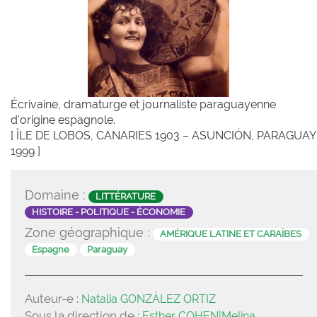
Écrivaine, dramaturge et journaliste paraguayenne
d'origine espagnole.
[ ÎLE DE LOBOS, CANARIES 1903 – ASUNCIÓN, PARAGUAY
1999 ]
Domaine :
LITTÉRATURE
HISTOIRE - POLITIQUE - ÉCONOMIE
Zone géographique :
AMÉRIQUE LATINE ET CARAÏBES
Espagne
Paraguay
Auteur-e :
Natalia GONZÁLEZ ORTIZ
Sous la direction de :
Esther COHEN|Melina