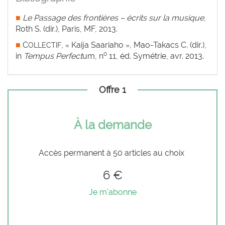
■
Le Passage des frontières – écrits sur la musique
,
Roth S. (dir.), Paris, MF, 2013.
■
C
,
Kaija Saariaho
, Mao-Takacs C. (dir.),
OLLECTIF
«
»
o
in
Tempus Perfect
um, n
11, éd. Symétrie, avr. 2013.
Offre 1
À la demande
Accès permanent à 50 articles au choix
6 €
Je m'abonne