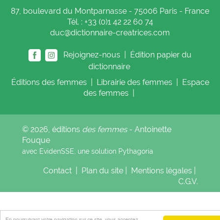
87, boulevard du Montparnasse - 75006 Paris - France
Tél. : +33 (0)1 42 22 60 74
duc@dictionnaire-creatrices.com
Rejoignez-nous |
Édition papier du
dictionnaire
Éditions
des femmes
|
Librairie
des femmes
|
Espace
des femmes
|
© 2026, éditions
des femmes
- Antoinette
Fouque
avec EvidenSSE, une solution
Pythagoria
Contact
|
Plan du site
|
Mentions légales
|
C.G.V.
En poursuivant votre navigation sur ce site, vous acceptez