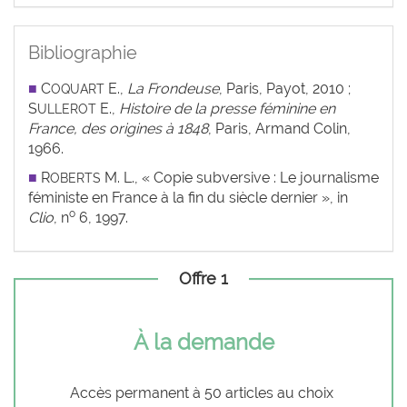
Bibliographie
■
C
E.,
La Frondeuse
, Paris, Payot, 2010 ;
OQUART
S
E.,
Histoire de la presse féminine en
ULLEROT
France, des origines à 1848
, Paris, Armand Colin,
1966.
■
R
M. L., « Copie subversive : Le journalisme
OBERTS
féministe en France à la fin du siècle dernier », in
o
Clio
, n
6, 1997.
Offre 1
À la demande
Accès permanent à 50 articles au choix