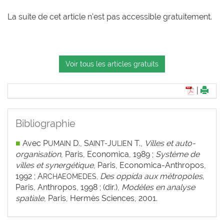
La suite de cet article n'est pas accessible gratuitement.
Voir tous les articles gratuits
|
Bibliographie
■
Avec P
D., S
J
T.,
Villes et auto-
UMAIN
AINT-
ULIEN
organisation
, Paris, Economica, 1989 ;
Système de
villes et synergétique
, Paris, Economica-Anthropos,
1992 ; A
Des oppida aux métropoles
,
RCHAEOMEDES,
Paris, Anthropos, 1998 ; (dir.),
Modèles en analyse
spatiale
, Paris, Hermès Sciences, 2001.