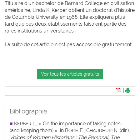
Titulaire d’un bachelor de Barnard College en civilisation
américaine, Linda K. Kerber obtient un doctorat d’histoire
de Columbia University en 1968. Elle expliquera plus
tard que ces deux établissements faisaient partie des
rares institutions universitaires...
La suite de cet article n'est pas accessible gratuitement.
Voir tous les articles gratuits
|
Bibliographie
■
K
L., « On the importance of taking notes
ERBER
(and keeping them) », in B
E., C
N. (dir.),
ORIS
HAUDHURI
Voices of Women Historians : The Personal, The