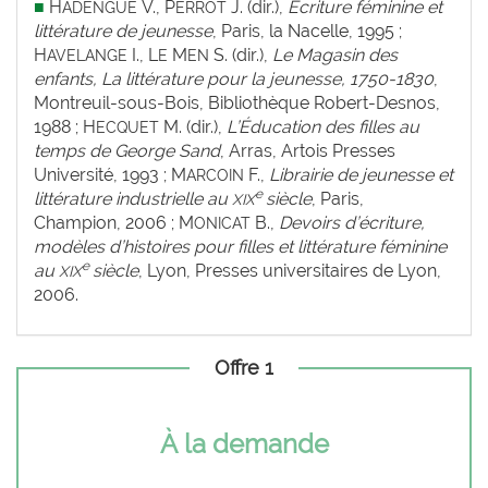
■
H
V., P
J. (dir.),
Écriture féminine et
ADENGUE
ERROT
littérature de jeunesse
, Paris, la Nacelle, 1995 ;
H
I., L
M
S. (dir.),
Le Magasin des
AVELANGE
E
EN
enfants, La littérature pour la jeunesse, 1750-1830
,
Montreuil-sous-Bois, Bibliothèque Robert-Desnos,
1988 ; H
M. (dir.),
L’Éducation des filles au
ECQUET
temps de George Sand
, Arras, Artois Presses
Université, 1993 ; M
F.,
Librairie de jeunesse et
ARCOIN
e
littérature industrielle au
siècle
, Paris,
XIX
Champion, 2006 ; M
B.,
Devoirs d’écriture,
ONICAT
modèles d’histoires pour filles et littérature féminine
e
au
siècle
, Lyon, Presses universitaires de Lyon,
XIX
2006.
Offre 1
À la demande