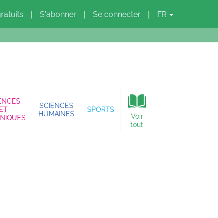
gratuits
S'abonner
Se connecter
FR
|
|
|
ENCES
SCIENCES
ET
SPORTS
HUMAINES
Voir
NIQUES
tout