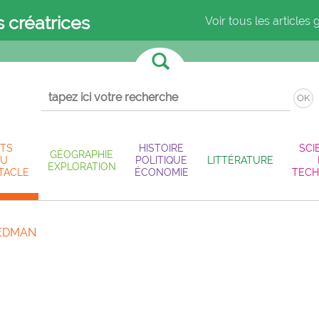
s créatrices
Voir tous les articles 
OK
TS
HISTOIRE
SCI
GÉOGRAPHIE
U
POLITIQUE
LITTÉRATURE
EXPLORATION
TACLE
ÉCONOMIE
TECH
EEDMAN