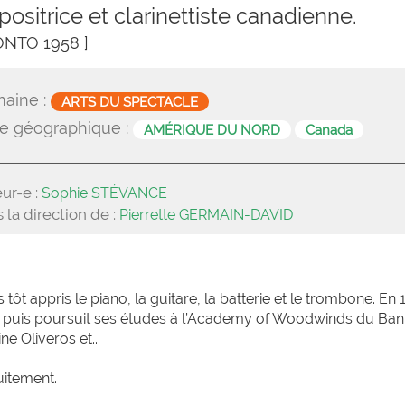
ositrice et clarinettiste canadienne.
ONTO 1958 ]
aine :
ARTS DU SPECTACLE
e géographique :
AMÉRIQUE DU NORD
Canada
ur-e :
Sophie STÉVANCE
 la direction de :
Pierrette GERMAIN-DAVID
ôt appris le piano, la guitare, la batterie et le trombone. En 
onto puis poursuit ses études à l’Academy of Woodwinds du Ban
ne Oliveros et...
uitement.