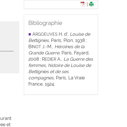
|
Bibliographie
■
A
H. d’,
Louise de
RGOEUVES
Bettignies
, Paris, Plon, 1938 ;
B
J.-M.,
Héroïnes de la
INOT
Grande Guerre
, Paris, Fayard,
2008 ; R
A.,
La Guerre des
EDIER
femmes, histoire de Louise de
Bettignies et de ses
compagnes
, Paris, La Vraie
France, 1924.
durant
rée et