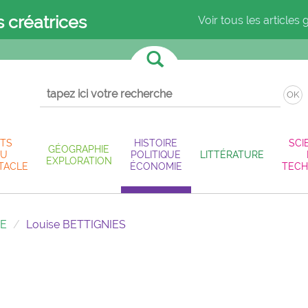
s créatrices
Voir tous les articles 
OK
TS
HISTOIRE
SCI
GÉOGRAPHIE
U
POLITIQUE
LITTÉRATURE
EXPLORATION
TACLE
ÉCONOMIE
TECH
IE
Louise BETTIGNIES