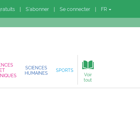
gratuits
S'abonner
Se connecter
FR
|
|
|
ENCES
SCIENCES
ET
SPORTS
HUMAINES
Voir
NIQUES
tout