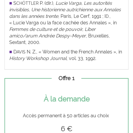
■
S
P. (dir.),
Lucie Varga, Les autorités
CHÖTTLER
invisibles, Une historienne autrichienne aux Annales
dans les années trente
, Paris, Le Cerf, 1991 ; I
,
D.
« Lucie Varga ou la face cachée des Annales », in
Femmes de culture et de pouvoir, Liber
amico/arum Andrée Despy-Meyer
, Bruxelles,
Sextant, 2000.
■
D
N. Z., « Women and the French Annales », in
AVIS
History Workshop Journal
, vol. 33, 1992.
Offre 1
À la demande
Accès permanent à 50 articles au choix
6 €