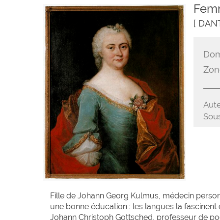
Femm
[ DANT
Dom
Zon
Aute
Sous
Fille de Johann Georg Kulmus, médecin personn
une bonne éducation : les langues la fascinent
Johann Christoph Gottsched, professeur de poés