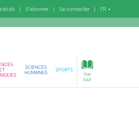
gratuits
S'abonner
Se connecter
FR
|
|
|
ENCES
SCIENCES
ET
SPORTS
HUMAINES
Voir
NIQUES
tout