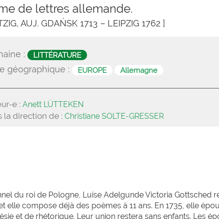
e de lettres allemande.
ZIG, AUJ. GDAŃSK 1713 – LEIPZIG 1762 ]
aine :
LITTÉRATURE
e géographique :
EUROPE
Allemagne
ur-e :
Anett LÜTTEKEN
 la direction de :
Christiane SOLTE-GRESSER
el du roi de Pologne, Luise Adelgunde Victoria Gottsched r
 et elle compose déjà des poèmes à 11 ans. En 1735, elle épo
ie et de rhétorique. Leur union restera sans enfants. Les é