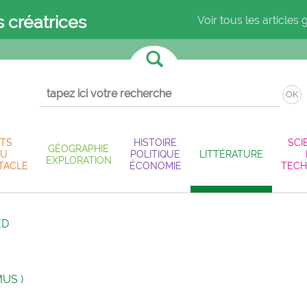
s créatrices
Voir tous les articles 
OK
TS
HISTOIRE
SCI
GÉOGRAPHIE
U
POLITIQUE
LITTÉRATURE
EXPLORATION
TACLE
ÉCONOMIE
TECH
ED
MUS )