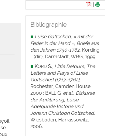
|
Bibliographie
■
Luise Gottsched, « mit der
Feder in der Hand », Briefe aus
den Jahren 1730-1762
, Kording
I. (dir.), Darmstadt, WBG, 1999.
■
K
S.,
Little Detours, The
ORD
Letters and Plays of Luise
Gottsched (1713-1762)
,
Rochester, Camden House,
2000 ; B
G.
et al.
,
Diskurse
ALL
der Aufklärung, Luise
Adelgunde Victorie und
Johann Christoph Gottsched,
Wiesbaden, Harrassowitz,
eçoit
2006.
use
poux