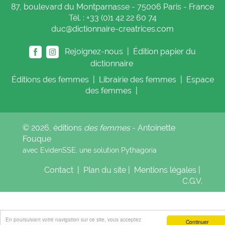
87, boulevard du Montparnasse - 75006 Paris - France
Tél. : +33 (0)1 42 22 60 74
duc@dictionnaire-creatrices.com
Rejoignez-nous |
Édition papier du
dictionnaire
Éditions
des femmes
|
Librairie
des femmes
|
Espace
des femmes
|
© 2026, éditions
des femmes
- Antoinette
Fouque
avec EvidenSSE, une solution
Pythagoria
Contact
|
Plan du site
|
Mentions légales
|
C.G.V.
En poursuivant votre navigation sur ce site, vous acceptez
Continuer