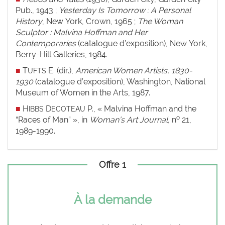
Pub., 1943 ;
Yesterday Is Tomorrow : A Personal
History
, New York, Crown, 1965 ;
The Woman
Sculptor : Malvina Hoffman and Her
Contemporaries
(catalogue d’exposition), New York,
Berry-Hill Galleries, 1984.
■
T
E. (dir.),
American Women Artists, 1830-
UFTS
1930
(catalogue d’exposition), Washington, National
Museum of Women in the Arts, 1987.
■
H
D
P., « Malvina Hoffman and the
IBBS
ECOTEAU
o
“Races of Man” », in
Woman’s Art Journal,
n
21,
1989-1990.
Offre 1
À la demande