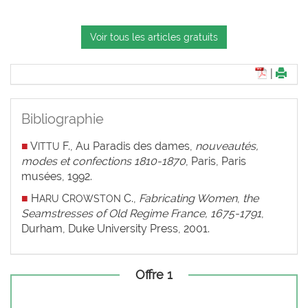
Voir tous les articles gratuits
|
Bibliographie
■
V
F.,
Au Paradis des dames,
nouveautés,
ITTU
modes et confections 1810-1870
, Paris, Paris
musées, 1992.
■
H
C
C.,
Fabricating Women
,
the
ARU
ROWSTON
Seamstresses of Old Regime France, 1675-1791
,
Durham, Duke University Press, 2001.
Offre 1