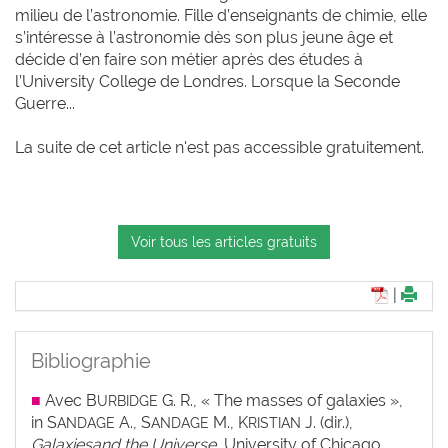
milieu de l’astronomie. Fille d’enseignants de chimie, elle
s’intéresse à l’astronomie dès son plus jeune âge et
décide d’en faire son métier après des études à
l’University College de Londres. Lorsque la Seconde
Guerre...
La suite de cet article n'est pas accessible gratuitement.
Voir tous les articles gratuits
|
Bibliographie
■
Avec B
G. R., « The masses of galaxies »,
URBIDGE
in S
A., S
M., K
J. (dir.),
ANDAGE
ANDAGE
RISTIAN
Galaxies
and the Universe
, University of Chicago