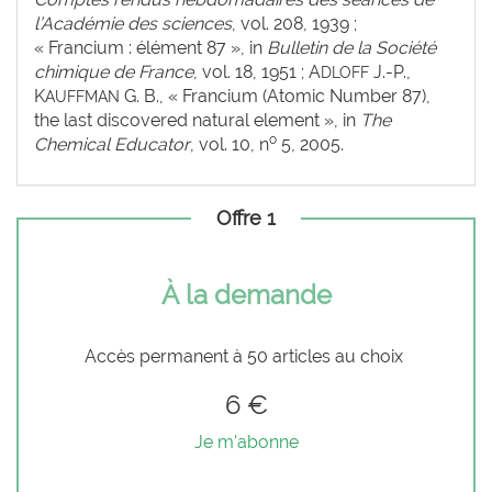
l’Académie des sciences
, vol. 208, 1939 ;
« Francium : élément 87 », in
Bulletin de la Société
chimique de France
, vol. 18, 1951 ; A
J.-P.,
DLOFF
K
G. B., « Francium (Atomic Number 87),
AUFFMAN
the last discovered natural element », in
The
o
Chemical Educator
, vol. 10, n
5, 2005.
Offre 1
À la demande
Accès permanent à 50 articles au choix
6 €
Je m'abonne