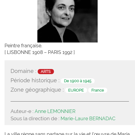
Peintre française.
[ LISBONNE 1908 – PARIS 1992 ]
Domaine :
ARTS
Période historique :
De 1900 à 1945
Zone géographique :
EUROPE
France
Auteur-e :
Anne LEMONNIER
Sous la direction de :
Marie-Laure BERNADAC
La ville règne sans partage sur la vie et l’œuvre de Maria