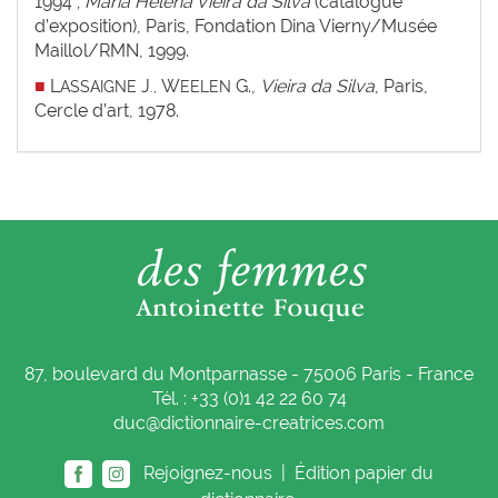
1994 ;
Maria Helena Vieira da Silva
(catalogue
d’exposition), Paris, Fondation Dina Vierny/Musée
Maillol/RMN, 1999.
■
L
J
W
G.,
Vieira da Silva
, Paris,
ASSAIGNE
.,
EELEN
Cercle d’art, 1978.
87, boulevard du Montparnasse - 75006 Paris - France
Tél. : +33 (0)1 42 22 60 74
duc@dictionnaire-creatrices.com
Rejoignez-nous |
Édition papier du