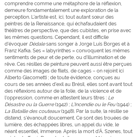
comprendre comme une métaphore de la réflexion,
demeure fondamentalement une exploration de la
perception. L’artiste est, ici, tout autant sœur des
peintres de la Renaissance, qui échafaudaient des
théâtres de perspective, que des cubistes, en prise avec
les mêmes questions. Cependant, il est difficile
d’évoquer
Dédale
sans songer à Jorge Luis Borges et à
Franz Kafka. Ses « labyrinthes » convoquent les mêmes
sentiments de peur et de perte, ou d’illumination et de
rêve. Ces résilles de peinture peuvent aussi être perçues
comme des images de filets, de cages – on rejoint ici
Alberto Giacometti ; de toute évidence, conçues au
cours de ses années d’exil au Brésil, elles sont avant tout
des réflexions autour de la folie, de la violence et de
l’oppression, comme en attestent leurs titres :
Le
Désastre ou la Guerre
(1942) ;
L’Incendie ou le Feu
(1944) ;
La Bataille des couteaux
(1948). Par la suite, la résille se
distend, s’évanouit doucement. Ce sont des trouées de
lumière, des échappées libres, un appel du vide, le
néant essentiel, immense. Après la mort d’Á. Szenes, tout