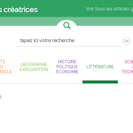
s créatrices
Voir tous les articles 
OK
TS
HISTOIRE
SCI
GÉOGRAPHIE
U
POLITIQUE
LITTÉRATURE
EXPLORATION
TACLE
ÉCONOMIE
TECH
A