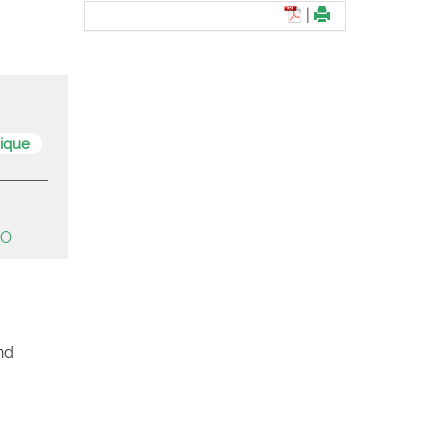
|
ique
NO
nd