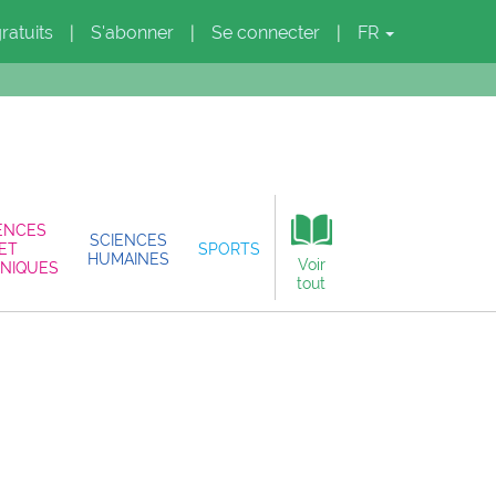
gratuits
S'abonner
Se connecter
FR
|
|
|
ENCES
SCIENCES
ET
SPORTS
HUMAINES
Voir
NIQUES
tout