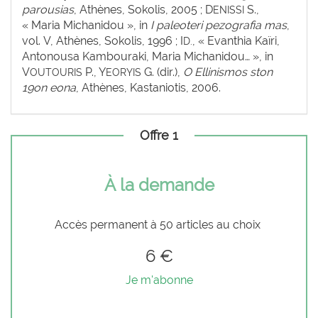
parousias
, Athènes, Sokolis, 2005 ; D
S.,
ENISSI
« Maria Michanidou », in
I paleoteri pezografia mas
,
vol. V, Athènes, Sokolis, 1996 ; I
, « Evanthia Kaïri,
D.
Antonousa Kambouraki, Maria Michanidou… », in
V
P., Y
G. (dir.),
O Ellinismos ston
OUTOURIS
EORYIS
19on eona
, Athènes, Kastaniotis, 2006.
Offre 1
À la demande
Accès permanent à 50 articles au choix
6 €
Je m'abonne