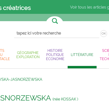
s créatrices
Voir tous les articles 
OK
TS
HISTOIRE
SCI
GÉOGRAPHIE
U
POLITIQUE
LITTÉRATURE
EXPLORATION
TACLE
ÉCONOMIE
TECH
OWSKA-JASNORZEWSKA
JASNORZEWSKA
(née KOSSAK )