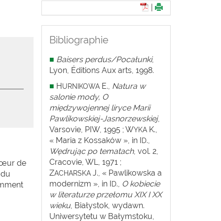
|
Bibliographie
■
Baisers perdus/Pocałunki
,
Lyon, Éditions Aux arts, 1998.
■
H
E.,
Natura w
URNIKOWA
salonie mody, O
międzywojennej liryce Marii
Pawlikowskiej-Jasnorzewskiej
,
Varsovie, PIW, 1995 ; W
K.,
YKA
« Maria z Kossaków », in I
.,
D
Wędrując po tematach
,
vol. 2,
Cracovie, WL, 1971 ;
 sœur de
Z
J., « Pawlikowska a
ACHARSKA
 du
modernizm », in I
.,
O kobiecie
D
amment
w literaturze przełomu XIX I XX
wieku
, Białystok, wydawn.
Uniwersytetu w Bałymstoku,