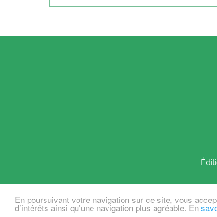
Édit
En poursuivant votre navigation sur ce site, vous accep
© 2026, éditions
des femmes
- Antoinette
d’intérêts ainsi qu’une navigation plus agréable. En
savo
avec EvidenSSE, une solution
Pythagoria