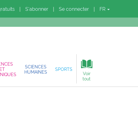
gratuits
S'abonner
Se connecter
FR
|
|
|
ENCES
SCIENCES
ET
SPORTS
HUMAINES
Voir
NIQUES
tout