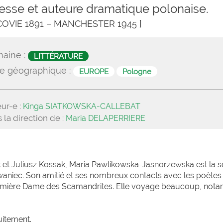
esse et auteure dramatique polonaise.
COVIE 1891 – MANCHESTER 1945 ]
aine :
LITTÉRATURE
e géographique :
EUROPE
Pologne
ur-e :
Kinga SIATKOWSKA-CALLEBAT
 la direction de :
Maria DELAPERRIERE
ssak et Juliusz Kossak, Maria Pawlikowska-Jasnorzewska est la
niec. Son amitié et ses nombreux contacts avec les poètes
remière Dame des Scamandrites. Elle voyage beaucoup, not
uitement.