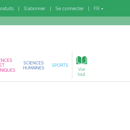
gratuits
S'abonner
Se connecter
FR
|
|
|
ENCES
SCIENCES
ET
SPORTS
HUMAINES
Voir
NIQUES
tout