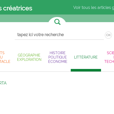
s créatrices
Voir tous les articles 
OK
TS
HISTOIRE
SCI
GÉOGRAPHIE
U
POLITIQUE
LITTÉRATURE
EXPLORATION
TACLE
ÉCONOMIE
TECH
ORTA