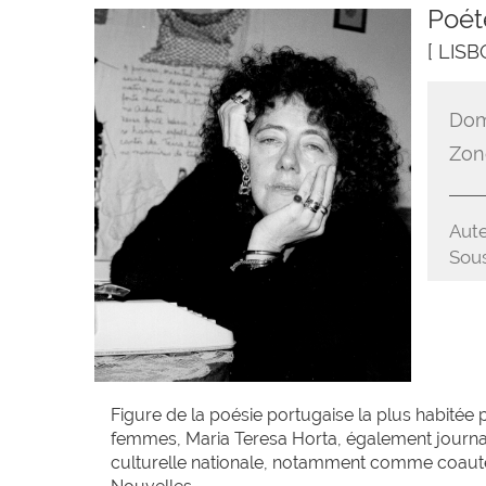
Poét
[ LIS
Dom
Zon
Aute
Sous
Figure de la poésie portugaise la plus habitée 
femmes, Maria Teresa Horta, également journalis
culturelle nationale, notamment comme coauteu