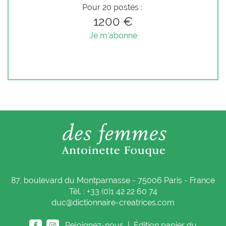
Pour 20 postes :
1200 €
Je m'abonne
87, boulevard du Montparnasse - 75006 Paris - France
Tél. : +33 (0)1 42 22 60 74
duc@dictionnaire-creatrices.com
Rejoignez-nous |
Édition papier du