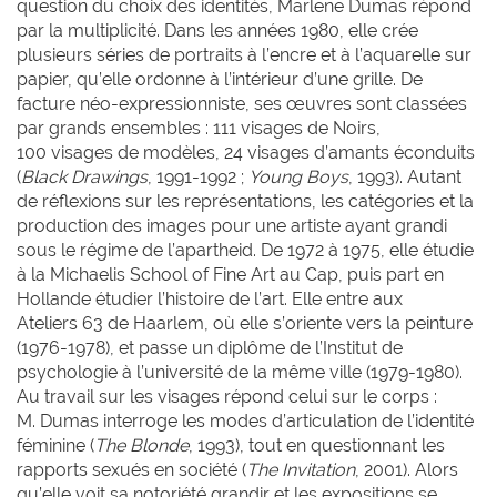
question du choix des identités, Marlene Dumas répond
par la multiplicité. Dans les années 1980, elle crée
plusieurs séries de portraits à l’encre et à l’aquarelle sur
papier, qu’elle ordonne à l’intérieur d’une grille. De
facture néo-expressionniste, ses œuvres sont classées
par grands ensembles : 111 visages de Noirs,
100 visages de modèles, 24 visages d’amants éconduits
(
Black Drawings
, 1991-1992 ;
Young Boys
, 1993). Autant
de réflexions sur les représentations, les catégories et la
production des images pour une artiste ayant grandi
sous le régime de l’apartheid. De 1972 à 1975, elle étudie
à la Michaelis School of Fine Art au Cap, puis part en
Hollande étudier l’histoire de l’art. Elle entre aux
Ateliers 63 de Haarlem, où elle s’oriente vers la peinture
(1976-1978), et passe un diplôme de l’Institut de
psychologie à l’université de la même ville (1979-1980).
Au travail sur les visages répond celui sur le corps :
M. Dumas interroge les modes d’articulation de l’identité
féminine (
The Blonde
, 1993), tout en questionnant les
rapports sexués en société (
The Invitation
, 2001). Alors
qu’elle voit sa notoriété grandir et les expositions se