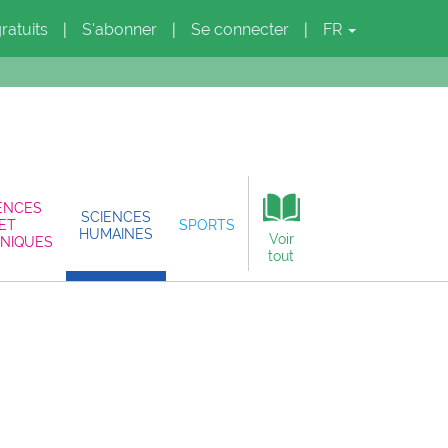
gratuits
S'abonner
Se connecter
FR
|
|
|
ENCES
SCIENCES
ET
SPORTS
HUMAINES
Voir
NIQUES
tout