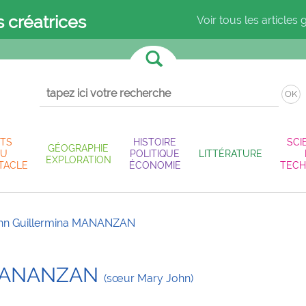
s créatrices
Voir tous les articles 
OK
TS
HISTOIRE
SCI
GÉOGRAPHIE
U
POLITIQUE
LITTÉRATURE
EXPLORATION
TACLE
ÉCONOMIE
TECH
hn Guillermina MANANZAN
a MANANZAN
(sœur Mary John)