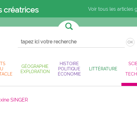
s créatrices
Voir tous les articles 
OK
TS
HISTOIRE
SCI
GÉOGRAPHIE
U
POLITIQUE
LITTÉRATURE
EXPLORATION
TACLE
ÉCONOMIE
TECH
xine SINGER