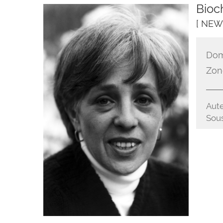
Bioc
[ NEW
Dom
Zon
Aute
Sous