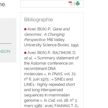
ne.
|
Bibliographie
■
Avec
B
P.,
Gene and
ERG
Genomes : A Changing
Perspective
, Mill Valley,
University Science Books, 1991.
ONSON
■
Avec
B
P., B
D.
ERG
ALTIMORE
et al.
, « Summary statement of
the Asilomar conference on
recombinant DNA
molecules », in
PNAS
, vol. 72,
o
n
6, juin 1975 ; « SINEs and
LINEs : highly repeated short
and long interspersed
sequences in mammalian
o
genome », in
Cell
, vol. 28, n
3,
mars 1982 ; avec F
T. G.,
ANNING