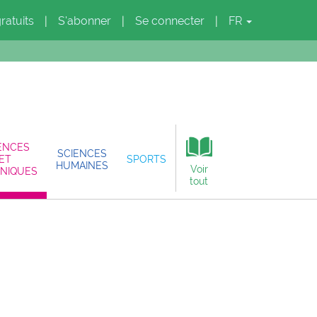
gratuits
S'abonner
Se connecter
FR
|
|
|
ENCES
SCIENCES
ET
SPORTS
HUMAINES
Voir
NIQUES
tout