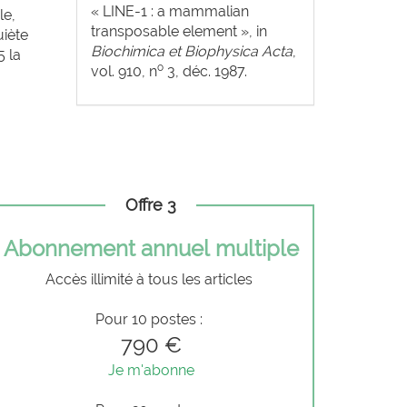
« LINE-1 : a mammalian
le,
transposable element », in
uiète
Biochimica et Biophysica Acta
,
5 la
o
vol. 910, n
3, déc. 1987.
Offre 3
Abonnement annuel multiple
Accès illimité à tous les articles
Pour 10 postes :
790 €
Je m'abonne