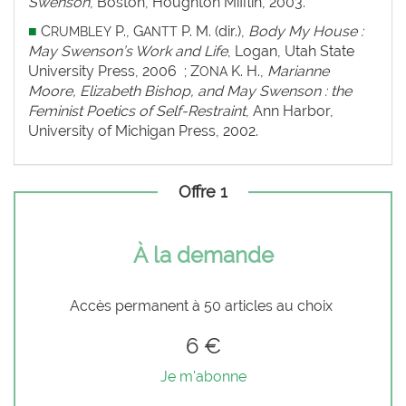
Swenson
, Boston, Houghton Mifflin, 2003.
■
C
P., G
P. M. (dir.),
Body My House :
RUMBLEY
ANTT
May Swenson’s Work and Life
, Logan, Utah State
University Press, 2006 ; Z
K. H.,
Marianne
ONA
Moore, Elizabeth Bishop, and May Swenson : the
Feminist Poetics of Self-Restraint
, Ann Harbor,
University of Michigan Press, 2002.
Offre 1
À la demande
Accès permanent à 50 articles au choix
6 €
Je m'abonne