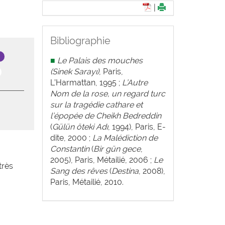
|
Bibliographie
■
Le Palais des mouches
(Sinek Sarayı)
, Paris,
L’Harmattan, 1995 ;
L’Autre
Nom de la rose, un regard turc
sur la tragédie cathare et
l’épopée de Cheikh Bedreddin
(
Gülün öteki Adı
, 1994), Paris, E-
dite, 2000 ;
La Malédiction de
Constantin
(
Bir gün gece
,
2005), Paris, Métailié, 2006 ;
Le
très
Sang des rêves
(
Destina
, 2008),
Paris, Métailié, 2010.