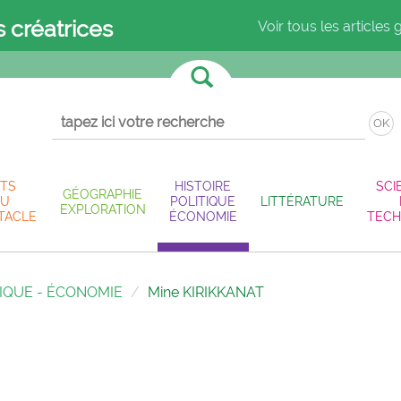
s créatrices
Voir tous les articles 
OK
TS
HISTOIRE
SCI
GÉOGRAPHIE
U
POLITIQUE
LITTÉRATURE
EXPLORATION
TACLE
ÉCONOMIE
TECH
TIQUE - ÉCONOMIE
Mine KIRIKKANAT