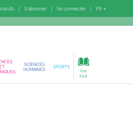
gratuits
S'abonner
Se connecter
FR
|
|
|
ENCES
SCIENCES
ET
SPORTS
HUMAINES
Voir
NIQUES
tout