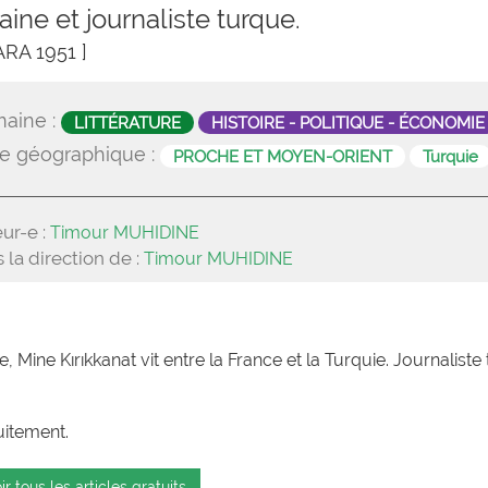
aine et journaliste turque.
ARA 1951 ]
aine :
LITTÉRATURE
HISTOIRE - POLITIQUE - ÉCONOMIE
e géographique :
PROCHE ET MOYEN-ORIENT
Turquie
ur-e :
Timour MUHIDINE
 la direction de :
Timour MUHIDINE
, Mine Kırıkkanat vit entre la France et la Turquie. Journaliste 
uitement.
ir tous les articles gratuits