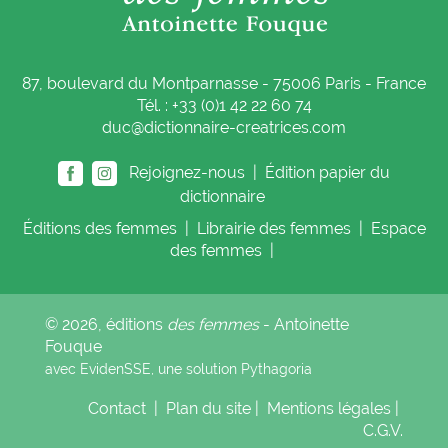
87, boulevard du Montparnasse - 75006 Paris - France
Tél. : +33 (0)1 42 22 60 74
duc@dictionnaire-creatrices.com
Rejoignez-nous |
Édition papier du
dictionnaire
Éditions
des femmes
|
Librairie
des femmes
|
Espace
des femmes
|
© 2026, éditions
des femmes
- Antoinette
Fouque
avec EvidenSSE, une solution
Pythagoria
Contact
|
Plan du site
|
Mentions légales
|
C.G.V.