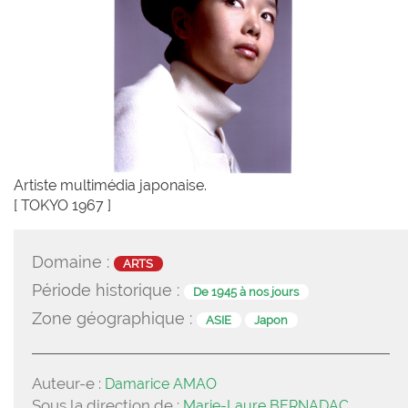
Artiste multimédia japonaise.
[ TOKYO 1967 ]
Domaine :
ARTS
Période historique :
De 1945 à nos jours
Zone géographique :
ASIE
Japon
Auteur-e :
Damarice AMAO
Sous la direction de :
Marie-Laure BERNADAC