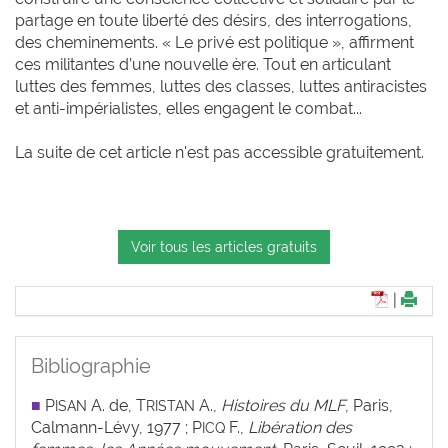
partage en toute liberté des désirs, des interrogations,
des cheminements. « Le privé est politique », affirment
ces militantes d’une nouvelle ère. Tout en articulant
luttes des femmes, luttes des classes, luttes antiracistes
et anti-impérialistes, elles engagent le combat...
La suite de cet article n'est pas accessible gratuitement.
Voir tous les articles gratuits
|
Bibliographie
■
P
A. de, T
A.,
Histoires du MLF
, Paris,
ISAN
RISTAN
Calmann-Lévy, 1977 ; P
F.,
Libération des
ICQ