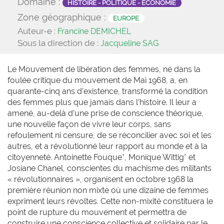
Domaine :
HISTOIRE - POLITIQUE - ÉCONOMIE
Zone géographique :
EUROPE
Auteur-e :
Francine DEMICHEL
Sous la direction de :
Jacqueline SAG
Le Mouvement de libération des femmes, né dans la
foulée critique du mouvement de Mai 1968, a, en
quarante-cinq ans d’existence, transformé la condition
des femmes plus que jamais dans l’histoire. Il leur a
amené, au-delà d’une prise de conscience théorique,
une nouvelle façon de vivre leur corps, sans
refoulement ni censure, de se réconcilier avec soi et les
autres, et a révolutionné leur rapport au monde et à la
citoyenneté. Antoinette Fouque*, Monique Wittig* et
Josiane Chanel, conscientes du machisme des militants
« révolutionnaires », organisent en octobre 1968 la
première réunion non mixte où une dizaine de femmes
expriment leurs révoltes. Cette non-mixité constituera le
point de rupture du mouvement et permettra de
construire une conscience collective et solidaire par le