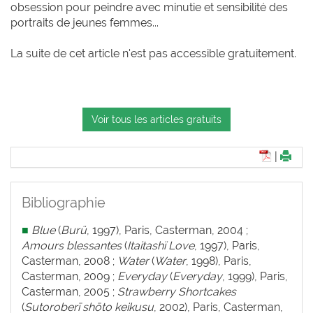
obsession pour peindre avec minutie et sensibilité des
portraits de jeunes femmes...
La suite de cet article n'est pas accessible gratuitement.
Voir tous les articles gratuits
|
Bibliographie
■
Blue
(
Burü
, 1997), Paris, Casterman, 2004 ;
Amours blessantes
(
Itaitashï Love
, 1997), Paris,
Casterman, 2008 ;
Water
(
Water
, 1998), Paris,
Casterman, 2009 ;
Everyday
(
Everyday
, 1999), Paris,
Casterman, 2005 ;
Strawberry Shortcakes
(
Sutoroberī shōto keikusu
, 2002), Paris, Casterman,