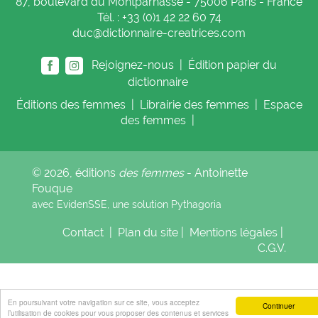
87, boulevard du Montparnasse - 75006 Paris - France
Tél. : +33 (0)1 42 22 60 74
duc@dictionnaire-creatrices.com
Rejoignez-nous |
Édition papier du
dictionnaire
Éditions
des femmes
|
Librairie
des femmes
|
Espace
des femmes
|
© 2026, éditions
des femmes
- Antoinette
Fouque
avec EvidenSSE, une solution
Pythagoria
Contact
|
Plan du site
|
Mentions légales
|
C.G.V.
En poursuivant votre navigation sur ce site, vous acceptez
Continuer
l’utilisation de cookies pour vous proposer des contenus et services