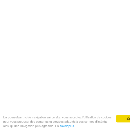
En poursuivant votre navigation sur ce site, vous acceptez l’utilisation de cookies
Co
pour vous proposer des contenus et services adaptés à vos centres d’intérêts
ainsi qu’une navigation plus agréable. En
savoir plus
.