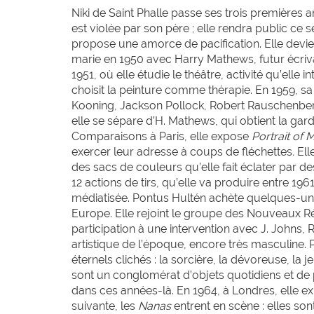
Niki de Saint Phalle passe ses trois premières a
est violée par son père ; elle rendra public ce 
propose une amorce de pacification. Elle devien
marie en 1950 avec Harry Mathews, futur écrivain, 
1951, où elle étudie le théâtre, activité qu’elle
choisit la peinture comme thérapie. En 1959, s
Kooning, Jackson Pollock, Robert Rauschenberg,
elle se sépare d’H. Mathews, qui obtient la gard
Comparaisons à Paris, elle expose
Portrait of 
exercer leur adresse à coups de fléchettes
.
Ell
des sacs de couleurs qu’elle fait éclater par des
12 actions de tirs, qu’elle va produire entre 196
médiatisée. Pontus Hultén achète quelques-une
Europe. Elle rejoint le groupe des Nouveaux Réa
participation à une intervention avec J. Johns, 
artistique de l’époque, encore très masculine. 
éternels clichés : la sorcière, la dévoreuse, la
sont un conglomérat d’objets quotidiens et de 
dans ces années-là. En 1964, à Londres, elle ex
suivante, les
Nanas
entrent en scène : elles son