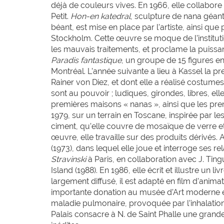
déjà de couleurs vives. En 1966, elle collabor
Petit.
Hon-en katedral
, sculpture de nana géant
béant, est mise en place par l’artiste, ainsi qu
Stockholm. Cette œuvre se moque de l’instituti
les mauvais traitements, et proclame la puissanc
Paradis fantastique
, un groupe de 15 figures e
Montréal. L’année suivante a lieu à Kassel la p
Rainer von Diez, et dont elle a réalisé costume
sont au pouvoir ; ludiques, girondes, libres, elle
premières maisons « nanas », ainsi que les premi
1979, sur un terrain en Toscane, inspirée par 
ciment, qu’elle couvre de mosaïque de verre 
œuvre, elle travaille sur des produits dérivés.
(1973), dans lequel elle joue et interroge ses r
Stravinski
à Paris, en collaboration avec J. Ting
Island (1988). En 1986, elle écrit et illustre un li
largement diffusé, il est adapté en film d’animat
importante donation au musée d’Art moderne et
maladie pulmonaire, provoquée par l’inhalation
Palais consacre à N. de Saint Phalle une gran