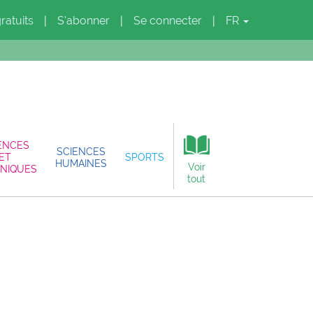
gratuits
S'abonner
Se connecter
FR
|
|
|
ENCES
SCIENCES
ET
SPORTS
HUMAINES
Voir
NIQUES
tout