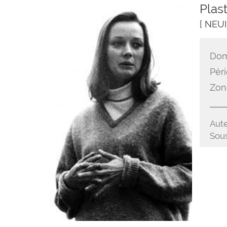
Plast
[ NEU
Dom
Péri
Zon
Aute
Sous