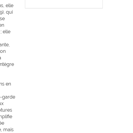
s, elle
9), qui
 se
 en
; elle
ante,
lon
à
intègre
ns en
nt-garde
ux
ptures
plifie
ée
e, mais