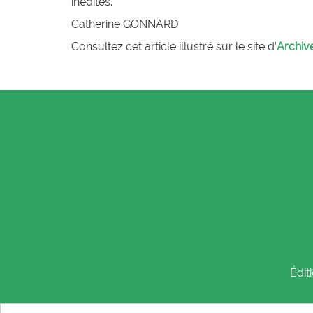
inédites.
Catherine G
ONNARD
Consultez cet article illustré sur le site d’
Archiv
Édit