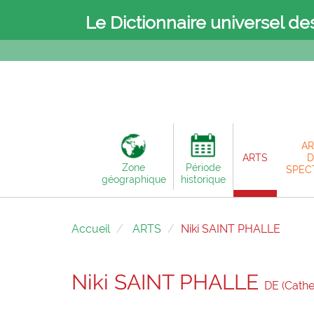
Le Dictionnaire universel de
AR
ARTS
D
Zone
Période
SPEC
géographique
historique
Accueil
ARTS
Niki SAINT PHALLE
Niki SAINT PHALLE
DE (Cathe