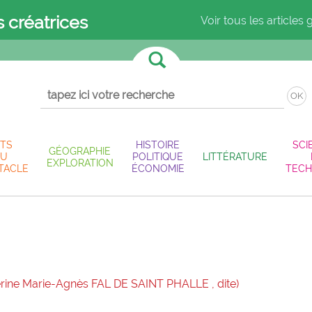
s créatrices
Voir tous les articles 
OK
TS
HISTOIRE
SCI
GÉOGRAPHIE
U
POLITIQUE
LITTÉRATURE
EXPLORATION
TACLE
ÉCONOMIE
TECH
rine Marie-Agnès FAL DE SAINT PHALLE , dite)