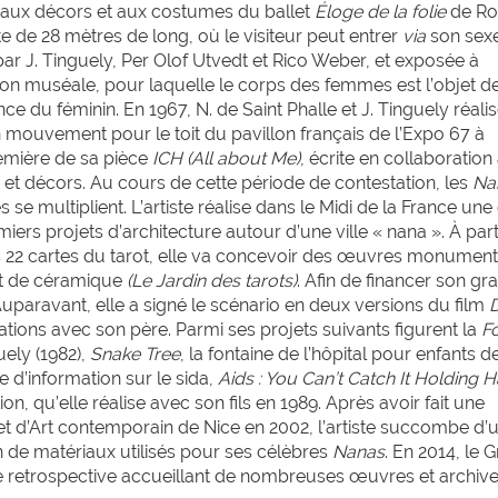
e aux décors et aux costumes du ballet
Éloge de la folie
de Ro
e de 28 mètres de long, où le visiteur peut entrer
via
son sex
e par J. Tinguely, Per Olof Utvedt et Rico Weber, et exposée à
on muséale, pour laquelle le corps des femmes est l’objet d
e du féminin. En 1967, N. de Saint Phalle et J. Tinguely réali
n mouvement pour le toit du pavillon français de l’Expo 67 à
remière de sa pièce
ICH
(All about Me)
, écrite en collaboration
s et décors. Au cours de cette période de contestation, les
Na
s se multiplient. L’artiste réalise dans le Midi de la France une
ers projets d’architecture autour d’une ville « nana ». À part
les 22 cartes du tarot, elle va concevoir des œuvres monumen
et de céramique
(Le Jardin des tarots)
. Afin de financer son gr
 Auparavant, elle a signé le scénario en deux versions du film
elations avec son père. Parmi ses projets suivants figurent la
F
uely (1982),
Snake Tree
, la fontaine de l’hôpital pour enfants 
vre d’information sur le sida,
Aids : You Can’t Catch It Holding 
ion, qu’elle réalise avec son fils en 1989. Après avoir fait une
 d’Art contemporain de Nice en 2002, l’artiste succombe d’
 de matériaux utilisés pour ses célèbres
Nanas
. En 2014, le 
de retrospective accueillant de nombreuses œuvres et archiv