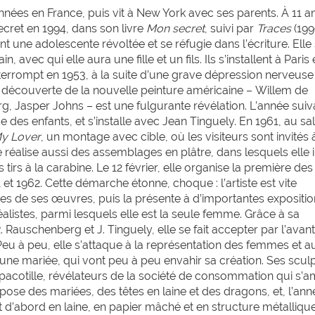
nnées en France, puis vit à New York avec ses parents. À 11 an
secret en 1994, dans son livre
Mon secret
,
suivi par
Traces
(199
t une adolescente révoltée et se réfugie dans l’écriture. Elle
avec qui elle aura une fille et un fils. Ils s’installent à Paris
 interrompt en 1953, à la suite d’une grave dépression nerveuse 
a découverte de la nouvelle peinture américaine – Willem de
 Jasper Johns – est une fulgurante révélation. L’année suiv
e des enfants, et s’installe avec Jean Tinguely. En 1961, au sa
My Lover
, un montage avec cible, où les visiteurs sont invités 
e réalise aussi des assemblages en plâtre, dans lesquels elle 
 tirs à la carabine. Le 12 février, elle organise la première des
1 et 1962. Cette démarche étonne, choque : l’artiste est vite
s de ses œuvres, puis la présente à d’importantes expositio
listes, parmi lesquels elle est la seule femme. Grâce à sa
R. Rauschenberg et J. Tinguely, elle se fait accepter par l’ava
Peu à peu, elle s’attaque à la représentation des femmes et a
 jeune mariée, qui vont peu à peu envahir sa création. Ses scul
pacotille, révélateurs de la société de consommation qui s’am
pose des mariées, des têtes en laine et des dragons, et, l’ann
t d’abord en laine, en papier mâché et en structure métalliqu