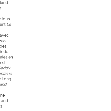
land
e
e tous
sent
Le
 avec
nas
 des
ir de
tales en
and
Daddy
ontaine
de Long
Hand
:
une
Grand
es