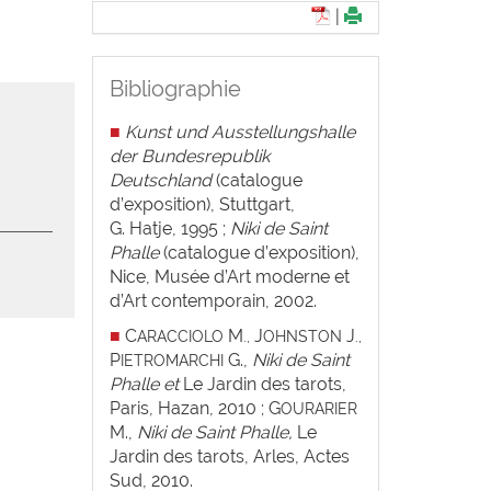
|
Bibliographie
■
Kunst und Ausstellungshalle
der Bundesrepublik
Deutschland
(catalogue
d’exposition), Stuttgart,
G. Hatje, 1995 ;
Niki de Saint
Phalle
(catalogue d’exposition),
Nice, Musée d’Art moderne et
d’Art contemporain, 2002.
■
C
M
J
J
ARACCIOLO
.,
OHNSTON
.,
P
G.,
Niki de Saint
IETROMARCHI
Phalle et
Le Jardin des tarots,
Paris, Hazan, 2010 ; G
OURARIER
M.,
Niki de Saint Phalle,
Le
Jardin des tarots, Arles, Actes
Sud, 2010.