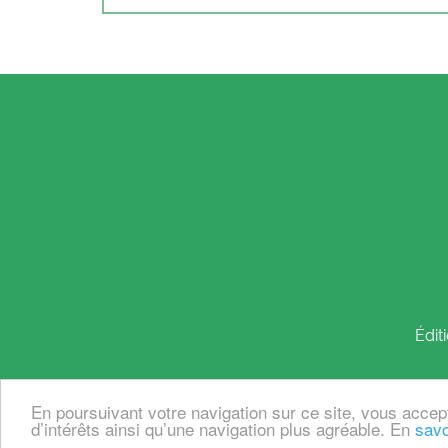
Édit
En poursuivant votre navigation sur ce site, vous accep
© 2026, éditions
des femmes
- Antoinette
d’intérêts ainsi qu’une navigation plus agréable. En
savo
avec EvidenSSE, une solution
Pythagoria