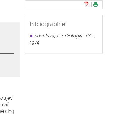
|
Bibliographie
o
■
Sovetskaja Turkologija
,
n
1,
1974.
toujev
lovič
sé cinq