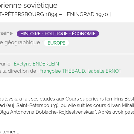
orienne soviétique.
NT-PÉTERSBOURG 1894 – LENINGRAD 1970 ]
aine :
HISTOIRE - POLITIQUE - ÉCONOMIE
e géographique :
EUROPE
ur-e :
Évelyne ENDERLEIN
 la direction de :
Françoise THÉBAUD, Isabelle ERNOT
goulevskaïa fait ses études aux Cours supérieurs féminins Bes
d (auj. Saint-Pétersbourg), où elle suit les cours d’Ivan Mihaï
d’Olga Antonovna Dobiache-Rojdestvenskaïa*. Après avoir pas
uitement.