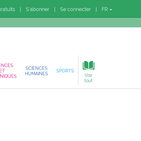
gratuits
S'abonner
Se connecter
FR
|
|
|
ENCES
SCIENCES
ET
SPORTS
HUMAINES
Voir
NIQUES
tout