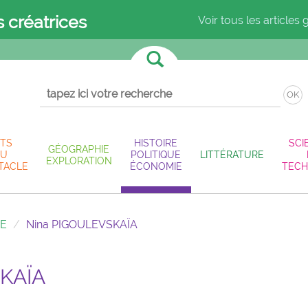
s créatrices
Voir tous les articles 
OK
TS
HISTOIRE
SCI
GÉOGRAPHIE
U
POLITIQUE
LITTÉRATURE
EXPLORATION
TACLE
ÉCONOMIE
TECH
IE
Nina PIGOULEVSKAÏA
KAÏA