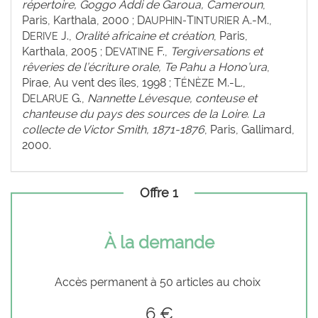
répertoire, Goggo Addi de Garoua, Cameroun
,
Paris, Karthala, 2000 ; D
T
A.-M.,
AUPHIN-
INTURIER
D
J.,
Oralité africaine et création
, Paris,
ERIVE
Karthala, 2005 ; D
F.,
Tergiversations et
EVATINE
rêveries de l’écriture orale, Te Pahu a Hono’ura
,
Pirae, Au vent des îles, 1998 ; T
M.-L.,
ÉNÈZE
D
G.,
Nannette Lévesque, conteuse et
ELARUE
chanteuse du pays des sources de la Loire. La
collecte de Victor Smith, 1871-1876
, Paris, Gallimard,
2000.
Offre 1
À la demande
Accès permanent à 50 articles au choix
6 €