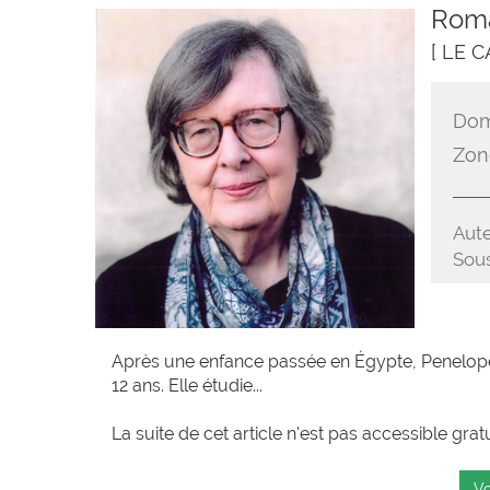
Roma
[ LE C
Dom
Zon
Aute
Sous
Après une enfance passée en Égypte, Penelope
12 ans. Elle étudie...
La suite de cet article n'est pas accessible grat
Vo