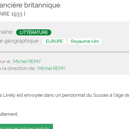
ncière britannique.
AIRE 1933 ]
aine :
LITTÉRATURE
e géographique :
EUROPE
Royaume-Uni
ur-e :
Michel REMY
 la direction de :
Michel REMY
 Lively est envoyée dans un pensionnat du Sussex à l’âge d
uitement.
ir tous les articles gratuits