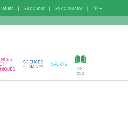
gratuits
S'abonner
Se connecter
FR
|
|
|
ENCES
SCIENCES
ET
SPORTS
HUMAINES
Voir
NIQUES
tout